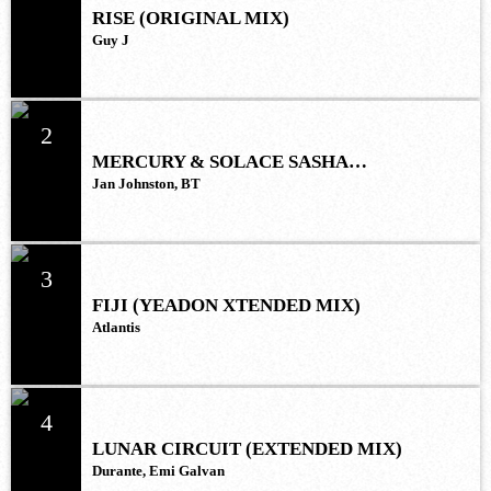
RISE (ORIGINAL MIX)
Guy J
2
MERCURY & SOLACE SASHA
(EXTENDED REMIX)
Jan Johnston, BT
3
FIJI (YEADON XTENDED MIX)
Atlantis
4
LUNAR CIRCUIT (EXTENDED MIX)
Durante, Emi Galvan