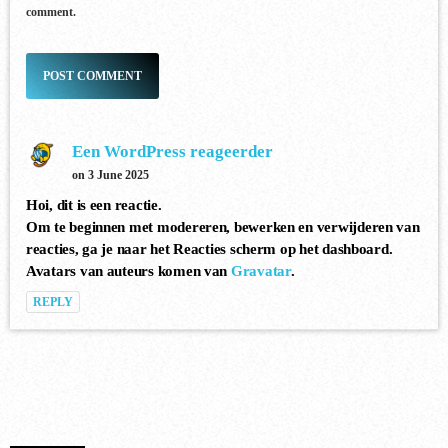
comment.
3
FIJI (YEADON XTENDED MIX)
Atlantis
Een WordPress reageerder
4
on 3 June 2025
LUNAR CIRCUIT (EXTENDED
Hoi, dit is een reactie.
MIX)
Durante, Emi Galvan
Om te beginnen met modereren, bewerken en verwijderen van
reacties, ga je naar het Reacties scherm op het dashboard.
Avatars van auteurs komen van
Gravatar
.
REPLY
5
SIN CONTROL (EXTENDED MIX)
Ezequiel Arias
6