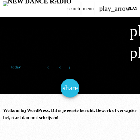
play_arrow
search
menu
PLAY
close
p
Niet gecategoriseerd
play_arrow
HALLO WERELD!
NEW DANCE RADIO
p
3 June 2025
14
1
today
WEEKLY SCHEDULE
share
email
DANCE CHART
EVENTS
Welkom bij WordPress. Dit is je eerste bericht. Bewerk of verwijder
het, start dan met schrijven!
CONTACT