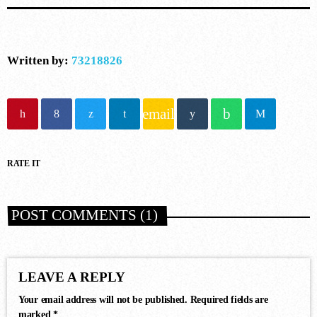
NOW ONAIR
Written by:
73218826
email
House
RELEASE YOURSELF
RATE IT
6:00 pm - 8:00 pm
POST COMMENTS (1)
COMING NEXT
LEAVE A REPLY
Your email address will not be published. Required fields are
marked *